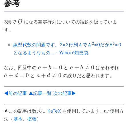
参考
O
3乗で
になる冪零行列についての話題を扱っていま
O
す。
2
3
線型代数の問題です。2×2行列ＡでＡ
≠0だがA
=0
となるようなもの... - Yahoo!知恵袋
a+b=0
a+b≠0
a+
+
=
0
+

=
0
なお、回答中の
と
はそれぞれ
a
b
a
b
a+d≠0
+
=
0
+

=
0
と
の誤りだと思われます。
a
d
a
d
◀前の記事
▲記事一覧
次の記事▶
🌟この記事は数式に
KaTeX
を使用しています。👉使用方
法（
基本
、
拡張
）