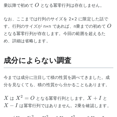
O
乗以降で初めて
となる冪零行列は存在しません。
O
なお、ここまでは行列のサイズを 2×2 に限定した話で
O
す。行列のサイズが n×n であれば、n乗までの初めて
O
となる冪零行列が存在します。今回の範囲を超えるた
め、詳細は省略します。
成分によらない調査
今までは成分に注目して積の性質を調べてきました。成
分を見なくても、積の性質から分かることもあります。
X
X ^
X+I
X-
2
=
+
は
となる冪零行列とします。
と
X
X
O
X
I
2=O
I
−
は冪零行列ではありません。2乗を確認します。
X
I
2
2
2