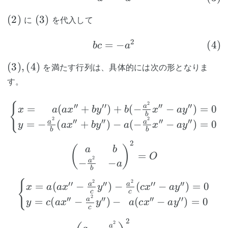
(2)
(3)
(
2
)
(
3
)
に
を代入して
2
=
\tag{4} bc=-a^2
−
(
4
)
b
c
a
(3),
(
3
)
,
(
4
)
を満たす行列は、具体的には次の形となりま
(4)
す。
2
\begin{cases} x=~~~~~a
{
′′
′′
′′
′′
=
(
+
)
+
(
−
−
)
=
0
a
x
a
a
x
b
y
b
x
a
y
b
2
2
′′
′′
′′
′′
=
−
(
+
)
−
(
−
−
)
=
0
a
a
y
a
x
b
y
a
x
a
y
b
b
2
\begin{pmatrix}a&b\\
(
)
a
b
=
O
2
−
−
a
a
b
2
2
\begin{cases} x=a(ax''-
{
′′
′′
′′
′′
=
(
−
)
−
(
−
)
=
0
a
a
x
a
a
x
y
c
x
a
y
c
c
2
′′
′′
′′
′′
=
(
−
)
−
(
−
)
=
0
a
y
c
a
x
y
a
c
x
a
y
c
2
\begin{pmatrix}a&-\f
2
a