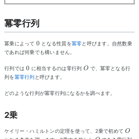
冪零行列
0
0
冪乗によって
となる性質を
冪零
と呼びます。
自然数
乗
であれば何乗でも構いません。
0
O
0
行列では
に相当するのは零行列
で、冪零となる行
O
列を
冪零行列
と呼びます。
どのような行列が冪零行列になるかを調べます。
2乗
O
ケイリー・ハミルトンの定理を使って、2乗で初めて
O
O