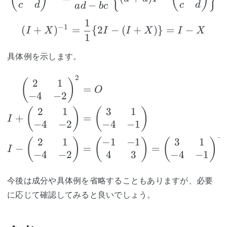
−
c
d
c
d
a
d
b
c
1
(I+X)^{-1}=\frac11\{
−
1
(
+
)
=
{
2
−
(
+
)}
=
−
I
X
I
I
X
I
X
1
具体例を示します。
2
\begin{aligned} \beg
2
1
(
)
=
O
−
4
−
2
2
1
3
1
(
)
(
)
+
=
I
−
4
−
2
−
4
−
1
−
2
1
−
1
−
1
3
1
(
)
(
)
(
)
−
=
=
I
−
4
−
2
4
3
−
4
−
1
今後は成分や具体例を省略することもありますが、必要
に応じて確認してみると良いでしょう。