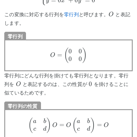
=
0
+
0
=
0
y
x
y
O
この変換に対応する行列を
零行列
と呼びます。
と表記
O
します。
零行列
0
0
O=\begin{pmatrix}0&
(
)
=
O
0
0
零行列にどんな行列を掛けても零行列となります。零行
O
0
0
列を
と表記するのは、この性質が
を掛けることに
O
似ているためです。
零行列の性質
\begin{pmatrix}a&b\
(
)
(
)
a
b
a
b
=
=
O
O
O
c
d
c
d