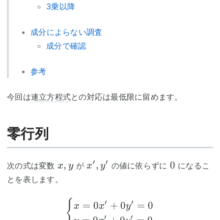
3乗以降
成分によらない調査
成分で確認
参考
今回は
連立方程式
との対応は最低限に留めます。
零行列
x,y
x',y'
0
′
′
,
,
0
次の式は変数
が
の値に依らずに
になるこ
x
y
x
y
とを表します。
\begin{cases} x=0x'+0
{
′
′
=
0
+
0
=
0
x
x
y
′
′