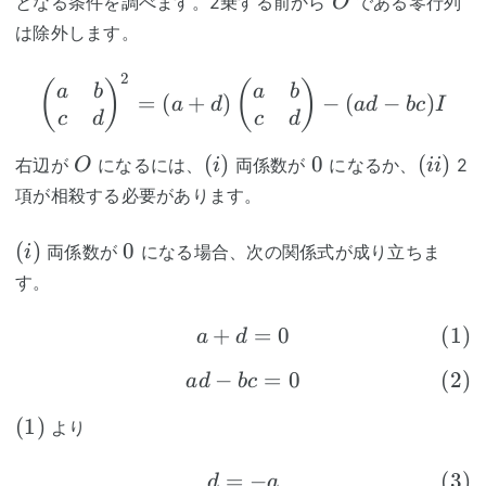
となる条件を調べます。2乗する前から
である零行列
O
は除外します。
2
\begin{pmatrix}a&b\\
(
)
(
)
a
b
a
b
=
(
+
)
−
(
−
)
a
d
a
d
b
c
I
c
d
c
d
O
(i)
0
(ii)
(
)
0
(
)
右辺が
になるには、
両係数が
になるか、
2
O
i
ii
項が相殺する必要があります。
(i)
0
(
)
0
両係数が
になる場合、次の関係式が成り立ちま
i
す。
+
\tag{1} a+d=0
=
0
(
1
)
a
d
−
\tag{2} ad-bc=0
=
0
(
2
)
a
d
b
c
(1)
(
1
)
より
=
\tag{3} d=-a
−
(
3
)
d
a