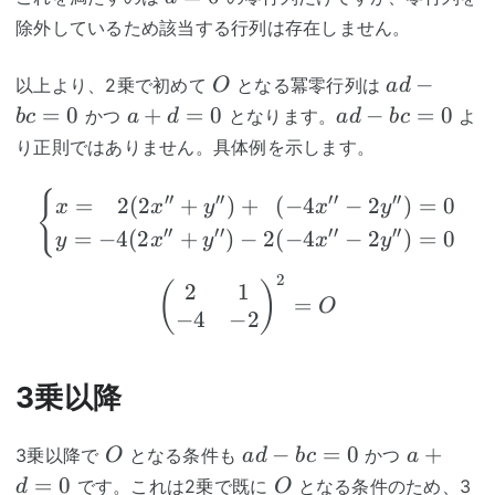
除外しているため該当する行列は存在しません。
O
ad-
−
以上より、2乗で初めて
となる冪零行列は
O
a
d
bc=0
a+d=0
ad-
=
0
+
=
0
−
=
0
かつ
となります。
よ
b
c
a
d
a
d
b
c
bc=0
り正則ではありません。具体例を示します。
\begin{cases} x=~~~2(2x
{
′′
′′
′′
′′
=
2
(
2
+
)
+
(
−
4
−
2
)
=
0
x
x
y
x
y
′′
′′
′′
′′
=
−
4
(
2
+
)
−
2
(
−
4
−
2
)
=
0
y
x
y
x
y
2
\begin{pmatrix}2&1\
2
1
(
)
=
O
−
4
−
2
3乗以降
O
ad-
a+d=0
−
=
0
+
3乗以降で
となる条件も
かつ
O
a
d
b
c
a
bc=0
O
=
0
です。これは2乗で既に
となる条件のため、3
d
O