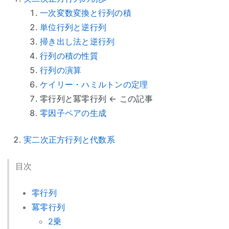
一次変数変換と行列の積
単位行列と逆行列
掃き出し法と逆行列
行列の積の性質
行列の演算
ケイリー・ハミルトンの定理
零行列と冪零行列 ← この記事
零因子ペアの生成
実二次正方行列と代数系
目次
零行列
冪零行列
2乗