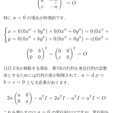
(
)
−
a
=
O
c
−
c
a
a=0
=
0
特に
の場合が特徴的です。
a
\begin{cases} x=0(0x''
{
′′
′′
′′
′′
′′
=
0
(
0
+
)
+
(
0
+
0
)
=
0
(
0
+
x
x
b
y
b
x
y
x
′′
′′
′′
′′
′′
=
0
(
0
+
)
+
0
(
0
+
0
)
=
(
0
+
0
y
x
b
y
x
y
c
x
2
2
\begin{pmatrix}0&b\
0
0
0
(
)
(
)
b
=
=
O
0
0
0
c
(ii)
(
)
2項が相殺する場合、第1項の行列を
単位行列
の定数
ii
a=d
b=
=
倍とするためには行列の形が制限されて、
かつ
a
d
=
=
0
となる必要があります。
b
c
0
2a\begin{pmatrix}a&0
(
)
a
2
2
2
2
2
−
=
2
−
=
=
a
a
I
a
I
a
I
a
I
O
0
a
a=0
=
0
これを満たすのは
の零行列だけですが、零行列を
a