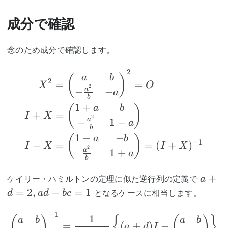
成分で確認
念のため成分で確認します。
2
\begin{aligned} X^2&
(
)
a
b
2
=
=
X
O
2
−
−
a
a
b
1
+
(
)
a
b
+
=
I
X
2
−
1
−
a
a
b
1
−
−
(
)
a
b
−
1
−
=
=
(
+
)
I
X
I
X
2
1
+
a
a
b
a+d=
+
ケイリー・ハミルトンの定理に似た
逆行列
の定義で
a
ad-
=
2
,
−
=
1
となるケースに相当します。
d
a
d
b
c
bc=1
−
1
\begin{pmatrix}a&b\\
1
(
)
{
(
)
}
a
b
a
b
=
(
+
)
−
a
d
I