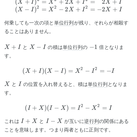
(
+
)
=
+
2
(X+I)^2=X^2+2X+I^2=
+
=
2
+
X
I
X
X
I
X
I
2
2
2
(
−
)
=
−
2
+
=
−
2
+
X
I
X
X
I
X
I
何乗しても一次の項と
単位行列
が残り、それらが相殺す
ることはありません。
X+I
X-
-1
+
−
−
1
と
の積は
単位行列
の
倍となりま
X
I
X
I
I
す。
2
2
(
+
)
(
−
)
=
(X+I)(X-I)=X^2-I^2=-
−
=
−
X
I
X
I
X
I
I
X
I
と
の位置を入れ替えると、積は
単位行列
となりま
X
I
す。
2
2
(
+
)
(
−
)
(I+X)(I-X)=I^2-X^2=I
=
−
=
I
X
I
X
I
X
I
I+X
I-
+
−
これは
と
が互いに
逆行列
の関係にある
I
X
I
X
X
ことを意味します。つまり両者ともに正則です。