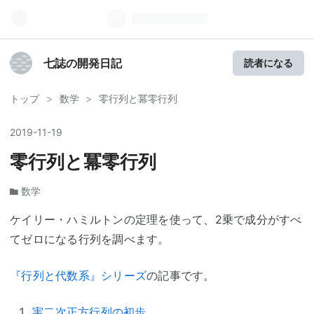
七誌の開発日記
読者になる
トップ
>
数学
>
零行列と冪零行列
2019
-
11
-
19
零行列と冪零行列
数学
ケイリー・ハミルトンの定理を使って、2乗で成分がすべ
てゼロになる行列を調べます。
『行列と代数系』シリーズ
の記事です。
実二次正方行列の初歩